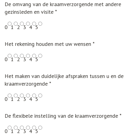
De omvang van de kraamverzorgende met andere
gezinsleden en visite
*
0
1
2
3
4
5
Het rekening houden met uw wensen
*
0
1
2
3
4
5
Het maken van duidelijke afspraken tussen u en de
kraamverzorgende
*
0
1
2
3
4
5
De flexibele instelling van de kraamverzorgende
*
0
1
2
3
4
5