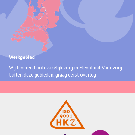
Werkgebied
Wij leveren hoofdzakelijk zorg in Flevoland. Voor zorg
buiten deze gebieden, graag eerst overleg.